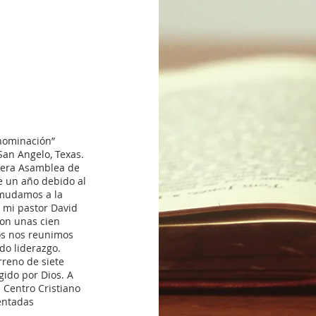
enominación”
San Angelo, Texas.
mera Asamblea de
 un año debido al
 mudamos a la
e mi pastor David
con unas cien
ños nos reunimos
do liderazgo.
rreno de siete
gido por Dios. A
a Centro Cristiano
entadas