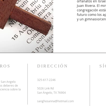
orfanatos en Israe
Juan Rivera. El mi
congregación está
futuro como los a
y un gimnasio/cen
ROS
DIRECCIÓN
S
325-617-2246
n San Angelo
os deberes de
5026 Link Rd
ciencia sobre la
San Ángelo, TX 76904
sanghosanna@hotmail.com