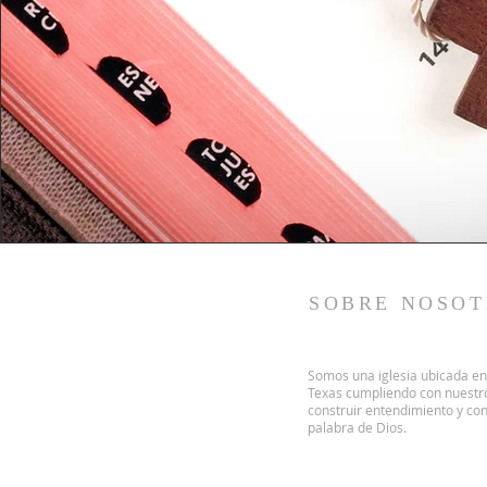
SOBRE NOSOT
Somos una iglesia ubicada e
Texas cumpliendo con nuestr
construir entendimiento y con
palabra de Dios.