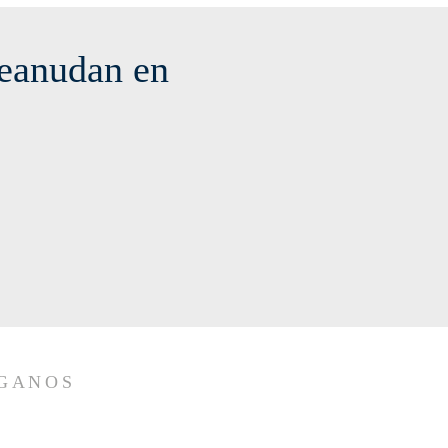
reanudan en
ÍGANOS